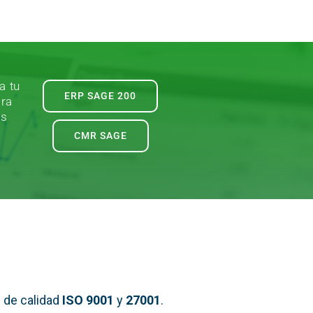
a tu
ERP SAGE 200
ara
es
CMR SAGE
 de calidad
ISO 9001
y
27001
.