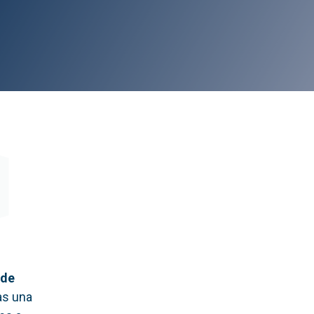
 de
as una