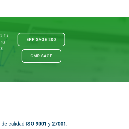
a tu
ERP SAGE 200
ara
es
CMR SAGE
 de calidad
ISO 9001
y
27001
.