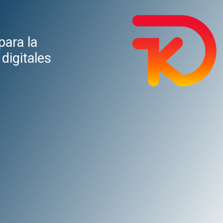
para la
digitales