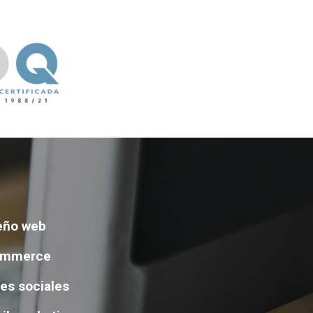
eño web
ommerce
es sociales