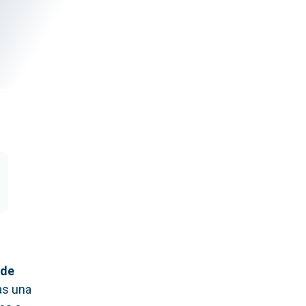
 de
as una