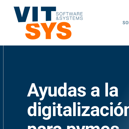
Saltar
al
contenido
SO
Ayudas a la
digitalizació