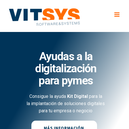
Saltar
al
contenido
Ayudas a la
digitalización
para pymes
Consigue la ayuda
Kit Digital
para la
la implantación de soluciones digitales
para tu empresa o negocio
MÁS INFORMACIÓN