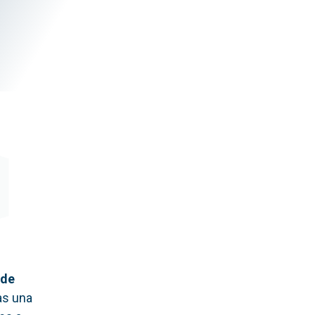
 de
as una