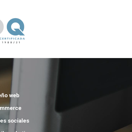
eño web
ommerce
es sociales