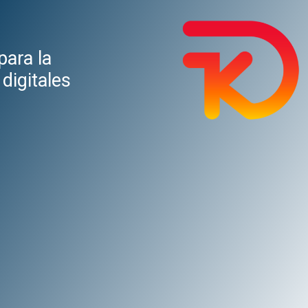
para la
digitales