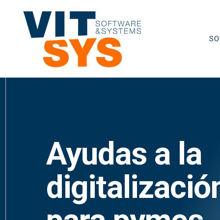
Saltar
al
contenido
SO
Ayudas a la
digitalizació