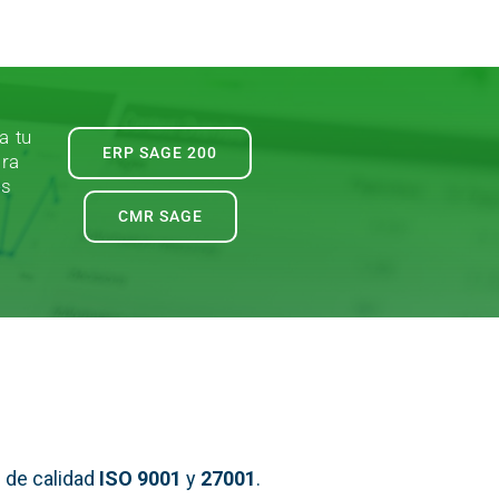
a tu
ERP SAGE 200
ara
es
CMR SAGE
 de calidad
ISO 9001
y
27001
.