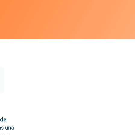
 de
as una