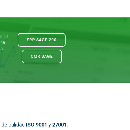
a tu
ERP SAGE 200
ara
es
CMR SAGE
 de calidad
ISO 9001
y
27001
.