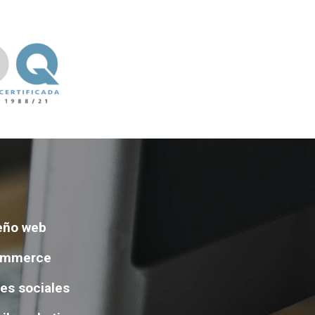
eño web
ommerce
es sociales