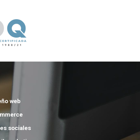
eño web
ommerce
es sociales