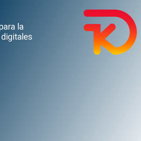
para la
digitales