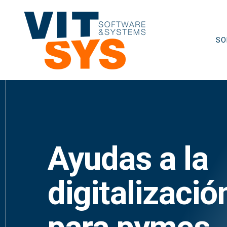
Saltar
al
contenido
SO
Ayudas a la
digitalizació