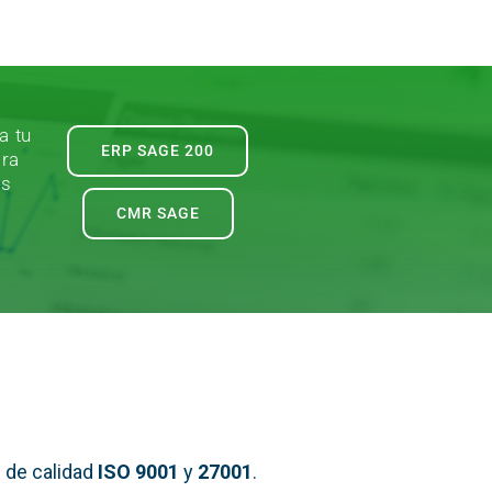
a tu
ERP SAGE 200
ara
es
CMR SAGE
 de calidad
ISO 9001
y
27001
.