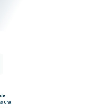
 de
as una