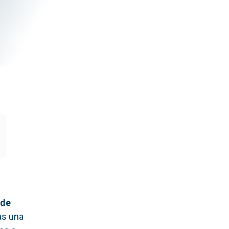
 de
as una