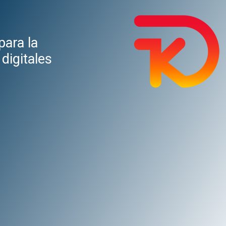
para la
digitales