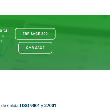
a tu
ERP SAGE 200
ara
es
CMR SAGE
 de calidad
ISO 9001
y
27001
.