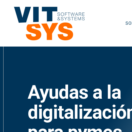
Saltar
al
contenido
SO
Ayudas a la
digitalizació