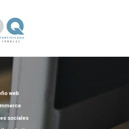
eño web
ommerce
es sociales